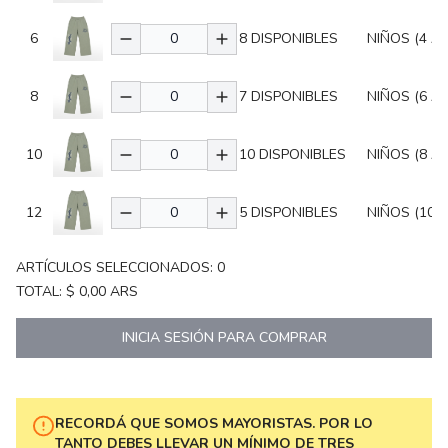
6
8
DISPONIBLES
NIÑOS (4 A
8
7
DISPONIBLES
NIÑOS (6 A
10
10
DISPONIBLES
NIÑOS (8 A
12
5
DISPONIBLES
NIÑOS (10 
ARTÍCULOS SELECCIONADOS:
0
TOTAL:
$ 0,00
ARS
INICIA SESIÓN PARA COMPRAR
RECORDÁ QUE SOMOS MAYORISTAS. POR LO
TANTO DEBES LLEVAR UN MÍNIMO DE TRES