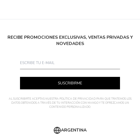
RECIBE PROMOCIONES EXCLUSIVAS, VENTAS PRIVADAS Y
NOVEDADES
SUSCRIBIRME
AL SUSCRIBIRTE ACEPTAS NUESTRA
POLÍTICA DE PRIVACIDAD
PARA QUE TRATEMOS LOS
DATOS OBTENIDOS A TRAVÉS DE TU INTERACCIÓN CON MANGO Y TE OFREZCAMOS UN
CONTENIDO PERSONALIZADO.
ARGENTINA