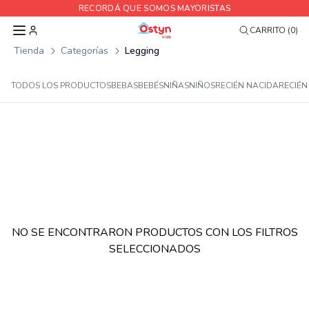
RECORDÁ QUE SOMOS MAYORISTAS
CARRITO (0)
Tienda
Categorías
Legging
TODOS LOS PRODUCTOS
BEBAS
BEBÉS
NIÑAS
NIÑOS
RECIÉN NACIDA
RECIÉN
NO SE ENCONTRARON PRODUCTOS CON LOS FILTROS
SELECCIONADOS